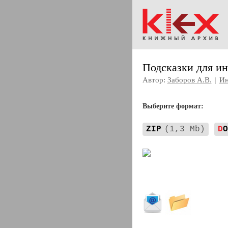
Подсказки для ин
Автор:
Заборов А.В.
|
Ин
Выберите формат:
ZIP
(1,3 Mb)
D
O