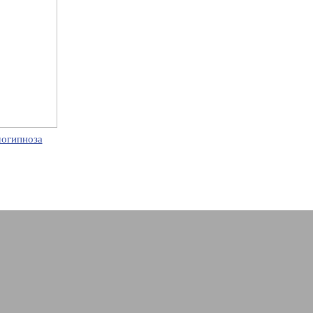
огипноза