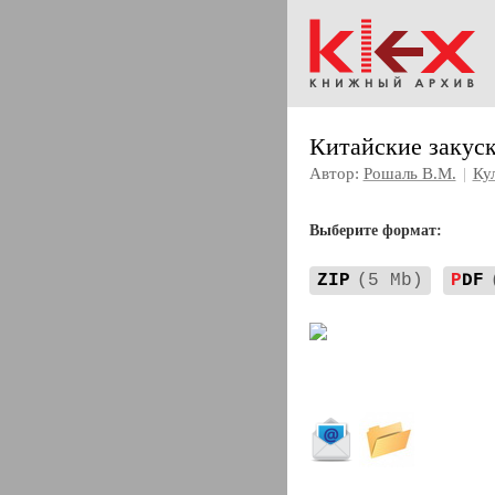
Китайские закус
Автор:
Рошаль В.М.
|
Ку
Выберите формат:
ZIP
(5 Mb)
P
DF