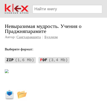
Невыразимая мудрость. Учения о
Праджняпарамите
Автор:
Сангхаракшита
|
Буддизм
Выберите формат:
ZIP
(1,6 Mb)
P
DF
(3,4 Mb)