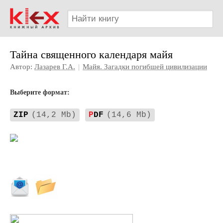
Тайна священного календаря майя
Автор:
Лазарев Г.А.
|
Майя. Загадки погибшей цивилизации
Выберите формат:
ZIP
(14,2 Mb)
P
DF
(14,6 Mb)