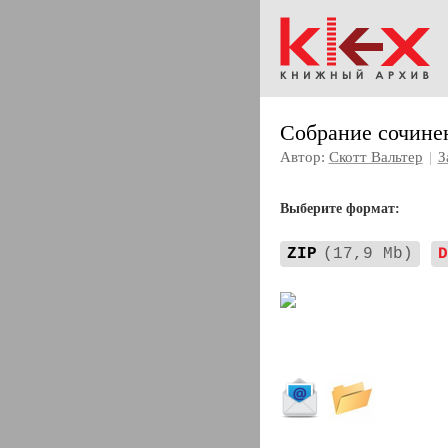
Собрание сочине
Автор:
Скотт Вальтер
|
З
Выберите формат:
ZIP
(17,9 Mb)
D