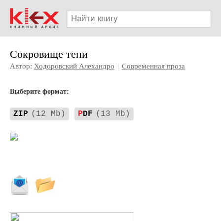
Сокровище тени
Автор:
Ходоровский Алехандро
|
Современная проза
Выберите формат:
ZIP
(12 Mb)
P
DF
(13 Mb)