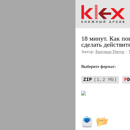
18 минут. Как по
сделать действит
Автор:
Брегман Питер
|
Выберите формат:
ZIP
(1,2 Mb)
P
D