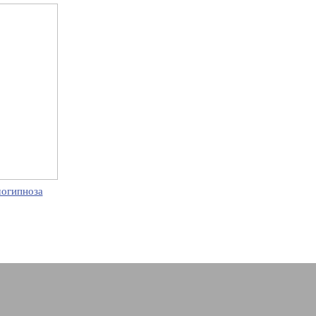
огипноза