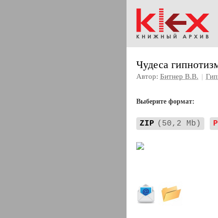
Чудеса гипнотиз
Автор:
Битнер В.В.
|
Гип
Выберите формат:
ZIP
(50,2 Mb)
P