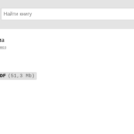
ма
ноз
DF
(51,3 Mb)