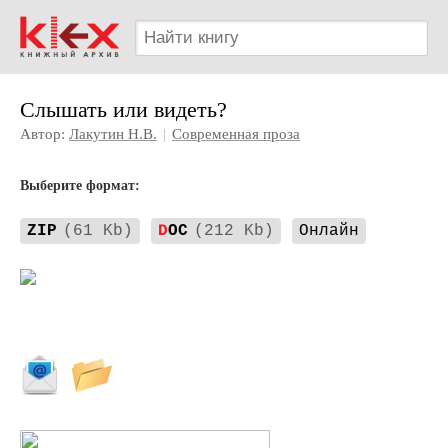
Слышать или видеть?
Автор:
Лакутин Н.В.
|
Современная проза
Выберите формат:
ZIP
(61 Kb)
D
OC
(212 Kb)
Онлайн