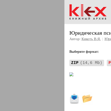
Юридическая пси
Автор:
Кикоть В.Я.
|
Юри
Выберите формат:
ZIP
(14,6 Mb)
P