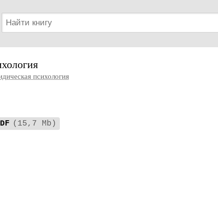
хология
дическая психология
DF
(15,7 Mb)