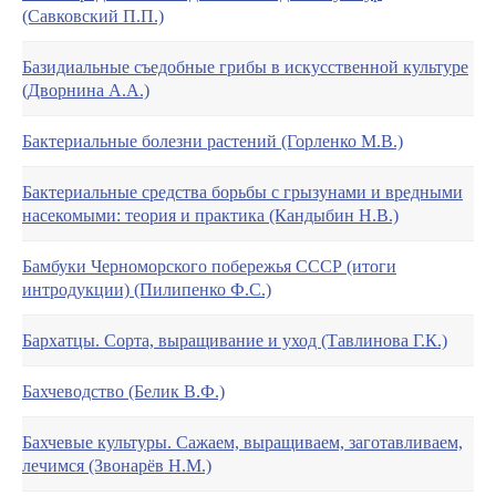
(Савковский П.П.)
Базидиальные съедобные грибы в искусственной культуре
(Дворнина А.А.)
Бактериальные болезни растений (Горленко М.В.)
Бактериальные средства борьбы с грызунами и вредными
насекомыми: теория и практика (Кандыбин Н.В.)
Бамбуки Черноморского побережья СССР (итоги
интродукции) (Пилипенко Ф.С.)
Бархатцы. Сорта, выращивание и уход (Тавлинова Г.К.)
Бахчеводство (Белик В.Ф.)
Бахчевые культуры. Сажаем, выращиваем, заготавливаем,
лечимся (Звонарёв Н.М.)