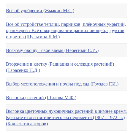
Всё об удобрении (Жмакин М.С.)
Всё об устройстве теплиц, парников, плёночных укрытий,
оранжерей / Всё о выращивании ранних овощей, фруктов
и цветов (Шульгина Л.М.)
Всякому овощу - свое время (Небесный С.И.)
Вторжение в клетку (Радиация и селекция растений)
(Тарасенко Н.Д.)
Выбор местоположения и почвы под сад (Груздев Г.И.)
Выгонка растений (Шилова М.Ф.)
Выгонка цветочных луковичных растений в зимнее время.
Краткие итоги пятилетнего эксперимента (1967 - 1972 гг.)
(Коллектив авторов)