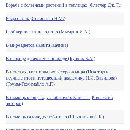
Борьба с болезнями растений в теплицах (Флетчер Дж. Т.)
Боярышник (Соловьева Н.М.)
Бройлерное птицеводство (Мымрин И.А.)
В мире цветов (Хейтц Халина)
В огороде доверяемся природе (Бублик Б.А.)
В поисках растительных ресурсов мира (Некоторые
научные итоги путешествий академика Н.И. Вавилова)
(Грумм-Гржимайло А.Г.)
В помощь овощеводу-любителю. Книга 1 (Коллектив
авторов)
В помощь садоводу-любителю (Шляпников С.Б.)