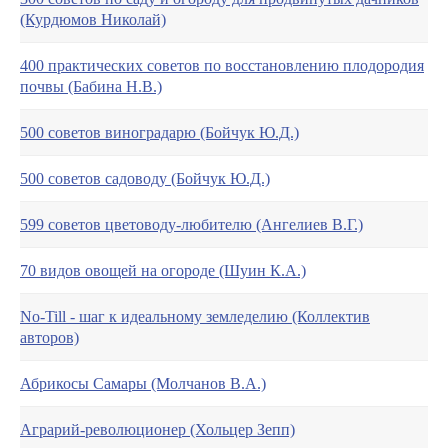
(Курдюмов Николай)
400 практических советов по восстановлению плодородия
почвы (Бабина Н.В.)
500 советов виноградарю (Бойчук Ю.Д.)
500 советов садоводу (Бойчук Ю.Д.)
599 советов цветоводу-любителю (Ангелиев В.Г.)
70 видов овощей на огороде (Шуин К.А.)
No-Till - шаг к идеальному земледелию (Коллектив
авторов)
Абрикосы Самары (Молчанов В.А.)
Аграрий-революционер (Хольцер Зепп)