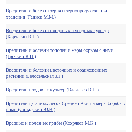
Вредители и болезни зерна и зернопродуктов при
хранении (Ганиев М.М.)
Вредители и болезни плодовых и ягодных культур
(Корчагин В.Н.)
Вредители и болезни тополей и меры борьбы с ними
(Гречкин В.П.)
Вредители и болезни цветочных и оранжерейных
растений (Белосельская З.Г.)
Вредители плодовых культур (Васильев В.П.)
Вредители тугайных лесов Средней Азии и меры борьбы с
ними (Синадский Ю.В.)
Вредные и полезные грибы (Хохряков М.К.)