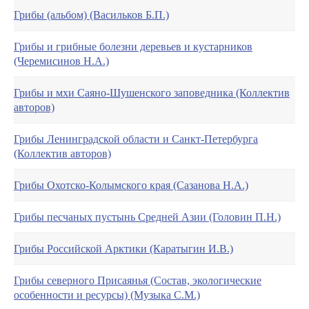
Грибы (альбом) (Васильков Б.П.)
Грибы и грибные болезни деревьев и кустарников
(Черемисинов Н.А.)
Грибы и мхи Саяно-Шушенского заповедника (Коллектив
авторов)
Грибы Ленинградской области и Санкт-Петербурга
(Коллектив авторов)
Грибы Охотско-Колымского края (Сазанова Н.А.)
Грибы песчаных пустынь Средней Азии (Головин П.Н.)
Грибы Российской Арктики (Каратыгин И.В.)
Грибы северного Присаянья (Состав, экологические
особенности и ресурсы) (Музыка С.М.)