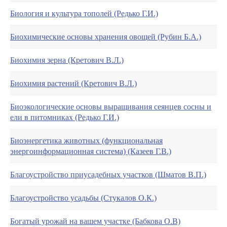
Биология и культура тополей (Редько Г.И.)
Биохимические основы хранения овощей (Рубин Б.А.)
Биохимия зерна (Кретович В.Л.)
Биохимия растений (Кретович В.Л.)
Биоэкологические основы выращивания сеянцев сосны и
ели в питомниках (Редько Г.И.)
Биоэнергетика животных (функциональная
энергоинформационная система) (Казеев Г.В.)
Благоустройство приусадебных участков (Шматов В.П.)
Благоустройство усадьбы (Стукалов О.К.)
Богатый урожай на вашем участке (Бабкова О.В)