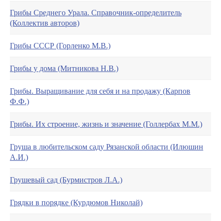
Грибы Среднего Урала. Справочник-определитель
(Коллектив авторов)
Грибы СССР (Горленко М.В.)
Грибы у дома (Митникова Н.В.)
Грибы. Выращивание для себя и на продажу (Карпов
Ф.Ф.)
Грибы. Их строение, жизнь и значение (Голлербах М.М.)
Груша в любительском саду Рязанской области (Илюшин
А.И.)
Грушевый сад (Бурмистров Л.А.)
Грядки в порядке (Курдюмов Николай)