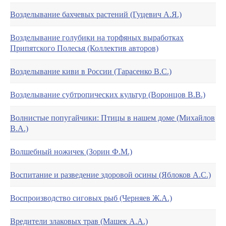
Возделывание бахчевых растений (Гуцевич А.Я.)
Возделывание голубики на торфяных выработках
Припятского Полесья (Коллектив авторов)
Возделывание киви в России (Тарасенко В.С.)
Возделывание субтропических культур (Воронцов В.В.)
Волнистые попугайчики: Птицы в нашем доме (Михайлов
В.А.)
Волшебный ножичек (Зорин Ф.М.)
Воспитание и разведение здоровой осины (Яблоков А.С.)
Воспроизводство сиговых рыб (Черняев Ж.А.)
Вредители злаковых трав (Машек А.А.)