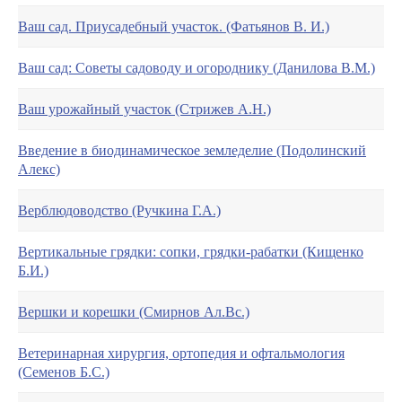
Ваш сад. Приусадебный участок. (Фатьянов В. И.)
Ваш сад: Советы садоводу и огороднику (Данилова В.М.)
Ваш урожайный участок (Стрижев А.Н.)
Введение в биодинамическое земледелие (Подолинский
Алекс)
Верблюдоводство (Ручкина Г.А.)
Вертикальные грядки: сопки, грядки-рабатки (Кищенко
Б.И.)
Вершки и корешки (Смирнов Ал.Вс.)
Ветеринарная хирургия, ортопедия и офтальмология
(Семенов Б.С.)