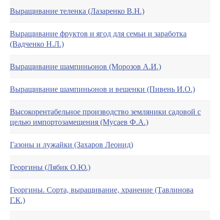
Выращивание теленка (Лазаренко В.Н.)
Выращивание фруктов и ягод для семьи и заработка
(Вадченко Н.Л.)
Выращивание шампиньонов (Морозов А.И.)
Выращивание шампиньонов и вешенки (Пивень И.О.)
Высокорентабельное производство земляники садовой с
целью импортозамещения (Мусаев Ф.А.)
Газоны и лужайки (Захаров Леонид)
Георгины (Лябик О.Ю.)
Георгины. Сорта, выращивание, хранение (Тавлинова
Г.К.)