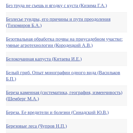
Без труда не съешь и ягодку с куста (Кизима Г.А.)
Безлесье тундры, его причины и пути преодоления
(Тихомиров Б.А.)
Безотвальная обработка почвы на приусадебном участке:
умные агротехнологии (Кородецкий А.В.)
Белокочанная капуста (Китаева И.Е.)
Белый гриб. Опыт монографии одного вида (Васильков
Б.П.)
Береза каменная (систематика, география, изменчивость)
(Шемберг М.А.)
Береза. Ее вредители и болезни (Синадский Ю.В.)
Березовые леса (Чупров Н.П.)