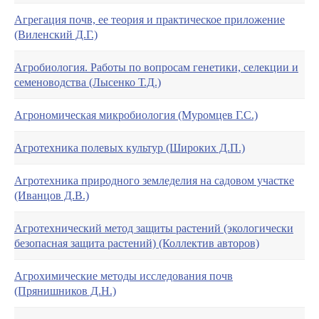
Агрегация почв, ее теория и практическое приложение
(Виленский Д.Г.)
Агробиология. Работы по вопросам генетики, селекции и
семеноводства (Лысенко Т.Д.)
Агрономическая микробиология (Муромцев Г.С.)
Агротехника полевых культур (Широких Д.П.)
Агротехника природного земледелия на садовом участке
(Иванцов Д.В.)
Агротехнический метод защиты растений (экологически
безопасная защита растений) (Коллектив авторов)
Агрохимические методы исследования почв
(Прянишников Д.Н.)