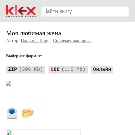
Моя любимая жена
Автор:
Парсонс Тони
|
Современная проза
Выберите формат:
ZIP
(396 Kb)
D
OC
(1,5 Mb)
Онлайн