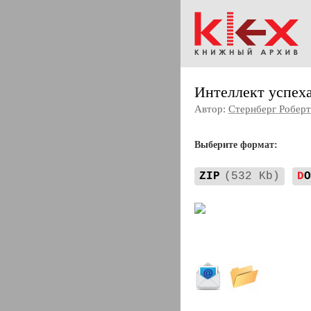
Интеллект успех
Автор:
Стернберг Роберт
Выберите формат:
ZIP
(532 Kb)
D
O