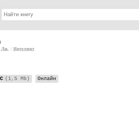
а
 Дж.
|
Интеллект
C
(1,5 Mb)
Онлайн