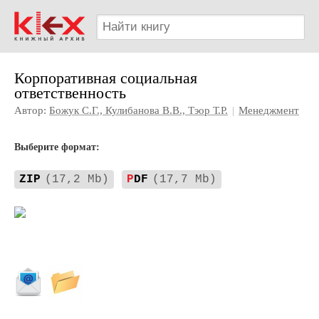
Корпоративная социальная
ответственность
Автор:
Божук С.Г., Кулибанова В.В., Тэор Т.Р.
|
Менеджмент
Выберите формат:
ZIP
(17,2 Mb)
P
DF
(17,7 Mb)