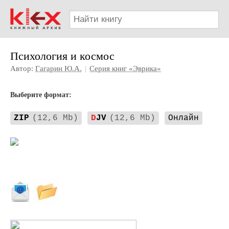
Психология и космос
Автор:
Гагарин Ю.А.
|
Серия книг «Эврика»
Выберите формат:
ZIP
(12,6 Mb)
D
JV
(12,6 Mb)
Онлайн