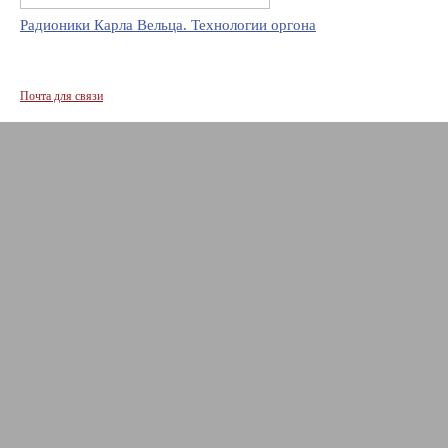
Радионики Карла Вельца. Технологии оргона
Почта для связи