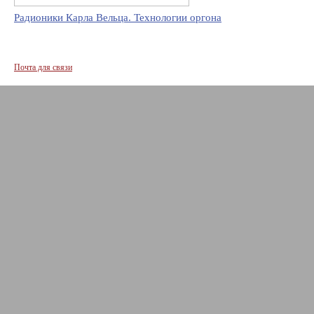
Радионики Карла Вельца. Технологии оргона
Почта для связи