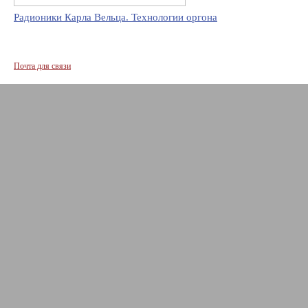
Радионики Карла Вельца. Технологии оргона
Почта для связи