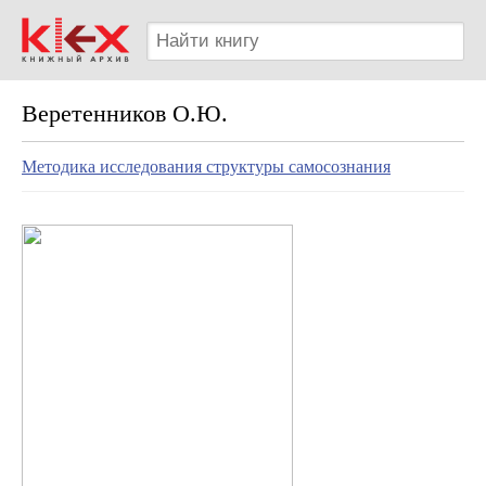
Веретенников О.Ю.
Методика исследования структуры самосознания