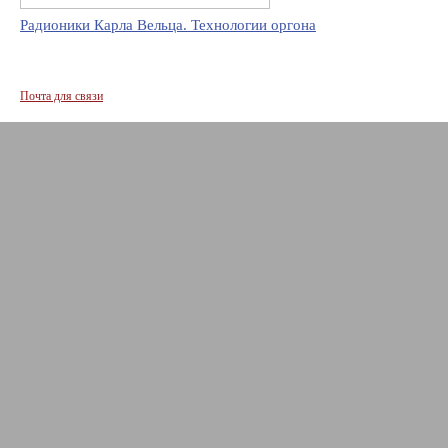
Радионики Карла Вельца. Технологии оргона
Почта для связи