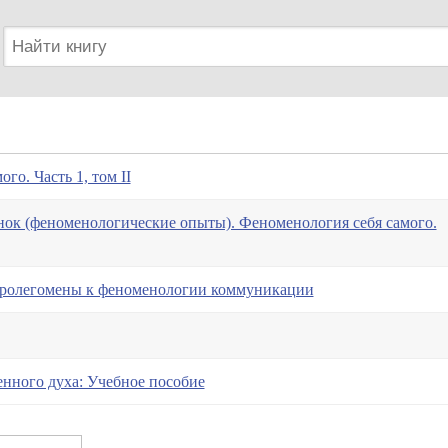
го. Часть 1, том II
ок (феноменологические опыты). Феноменология себя самого.
Пролегомены к феноменологии коммуникации
нного духа: Учебное пособие