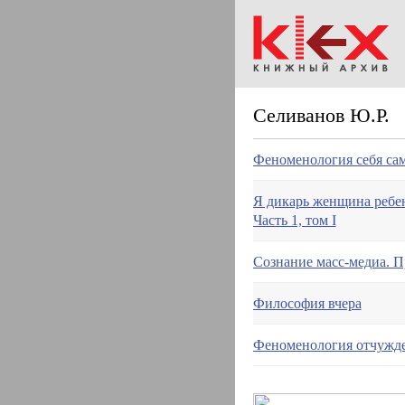
Селиванов Ю.Р.
Феноменология себя само
Я дикарь женщина ребен
Часть 1, том I
Сознание масс-медиа. 
Философия вчера
Феноменология отчужде