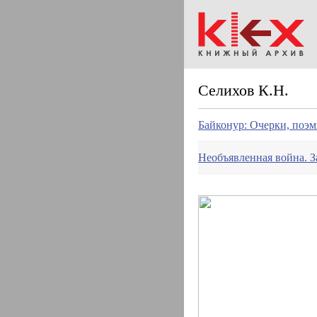
Селихов К.Н.
Байконур: Очерки, поэм
Необъявленная война. З