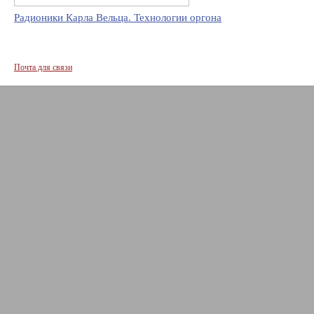
Радионики Карла Вельца. Технологии оргона
Почта для связи