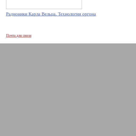
Радионики Карла Вельца. Технологии оргона
Почта для связи