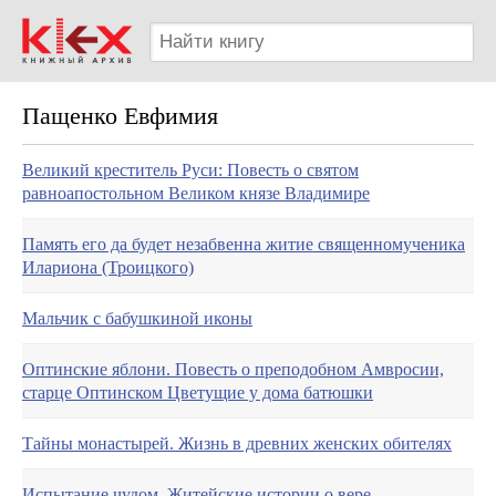
Пащенко Евфимия
Великий креститель Руси: Повесть о святом
равноапостольном Великом князе Владимире
Память его да будет незабвенна житие священномученика
Илариона (Троицкого)
Мальчик с бабушкиной иконы
Оптинские яблони. Повесть о преподобном Амвросии,
старце Оптинском Цветущие у дома батюшки
Тайны монастырей. Жизнь в древних женских обителях
Испытание чудом. Житейские истории о вере