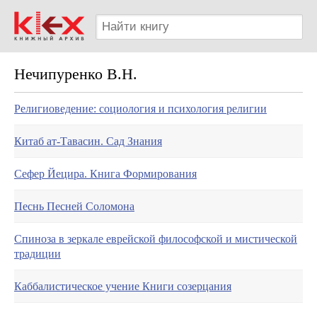
Нечипуренко В.Н.
Религиоведение: социология и психология религии
Китаб ат-Тавасин. Сад Знания
Сефер Йецира. Книга Формирования
Песнь Песней Соломона
Спиноза в зеркале еврейской философской и мистической
традиции
Каббалистическое учение Книги созерцания