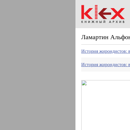
Ламартин Альфо
История жирондистов: в
История жирондистов: в