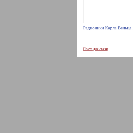
Радионики Карла Вельца.
Почта для связи