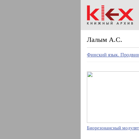
Лалым А.С.
Финский язык. Продвин
Биорезонансный модулят