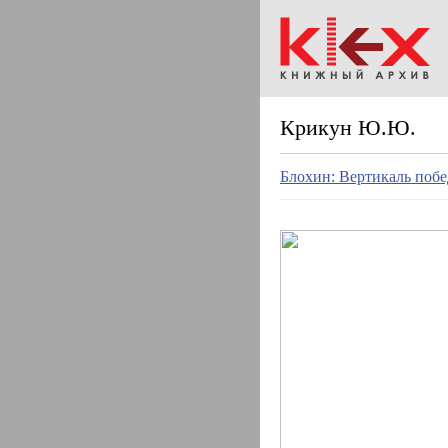
Крикун Ю.Ю.
Блохин: Вертикаль поб