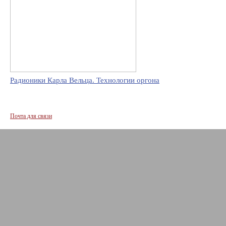
Радионики Карла Вельца. Технологии оргона
Почта для связи