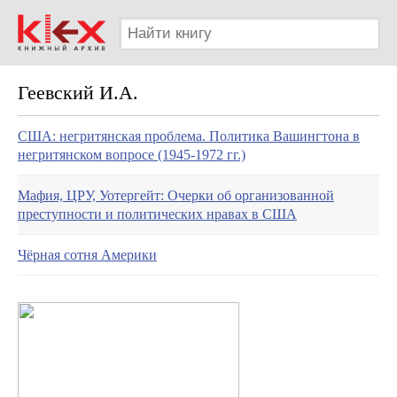
Геевский И.А.
США: негритянская проблема. Политика Вашингтона в
негритянском вопросе (1945-1972 гг.)
Мафия, ЦРУ, Уотергейт: Очерки об организованной
преступности и политических нравах в США
Чёрная сотня Америки