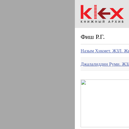
Фиш Р.Г.
Назым Хикмет. ЖЗЛ. Жи
Джалалиддин Руми. ЖЗЛ