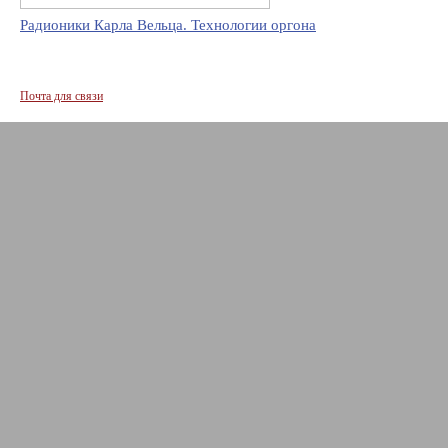
Радионики Карла Вельца. Технологии оргона
Почта для связи