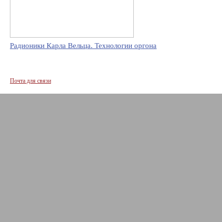
Радионики Карла Вельца. Технологии оргона
Почта для связи