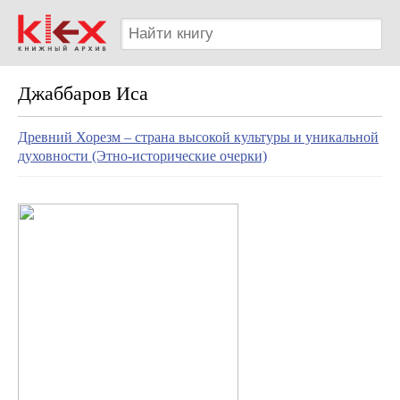
Джаббаров Иса
Древний Хорезм – страна высокой культуры и уникальной
духовности (Этно-исторические очерки)