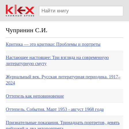
Чупринин С.И.
Критика — это критики: Проблемы и портреты
Настающее настоящее: Три взгляда на современную
литературную смуту
Журнальный век. Русская литературная периодика. 1917–
2024
Оттепель как неповиновение
Оттепель. События. Март 1953 - август 1968 года
Признательные показания. Тринадцать портретов, девять
пейзажей и два автопортрета