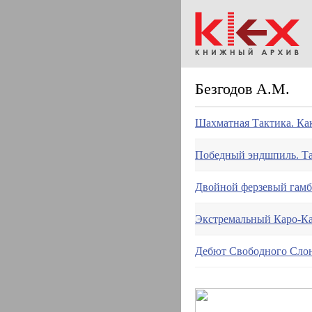
Безгодов А.М.
Шахматная Тактика. Как
Победный эндшпиль. Та
Двойной ферзевый гамб
Экстремальный Каро-К
Дебют Свободного Сло