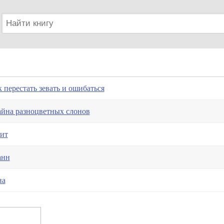
 перестать зевать и ошибаться
йна разноцветных слонов
ит
анн
на