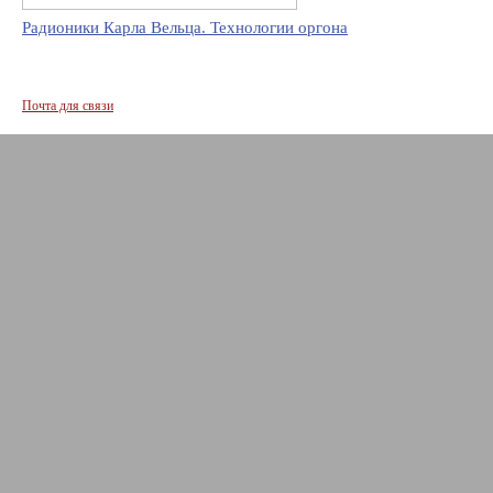
Радионики Карла Вельца. Технологии оргона
Почта для связи