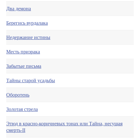
Два демона
Берегись вурдалака
Недержание истины
Месть призрака
Забытые письма
Тайны старой усадьбы
Оборотень
Золотая стрела
Этюд в красно-коричневых тонах или Тайна, несущая
смерть-II