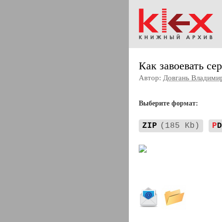
Как завоевать с
Автор:
Довгань Владими
Выберите формат:
ZIP
(185 Kb)
P
D