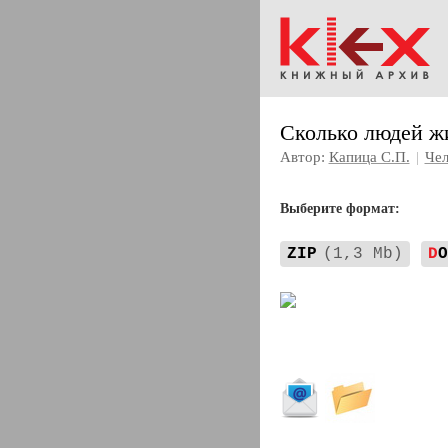
Сколько людей жи
Автор:
Капица С.П.
|
Чел
Выберите формат:
ZIP
(1,3 Mb)
D
O