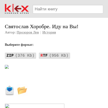
Святослав Хоробре. Иду на Вы!
Автор:
Прозоров Лев
|
История
Выберите формат:
ZIP
(376 Kb)
R
TF
(956 Kb)