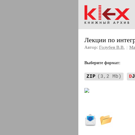
Лекции по интег
Автор:
Голубев В.В.
|
Ма
Выберите формат:
ZIP
(3,2 Mb)
D
J