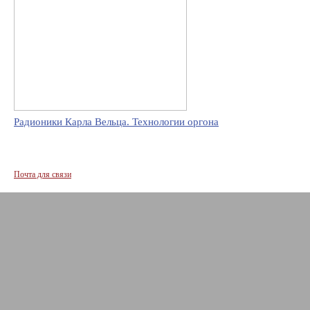
Радионики Карла Вельца. Технологии оргона
Почта для связи