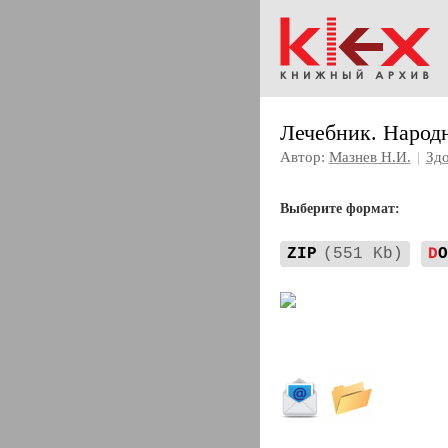
Лечебник. Народ
Автор:
Мазнев Н.И.
|
Зд
Выберите формат:
ZIP
(551 Kb)
D
O