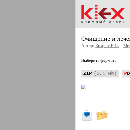
Очищение и лече
Автор:
Комрат Е.П.
|
Мед
Выберите формат:
ZIP
(2,1 Mb)
P
D