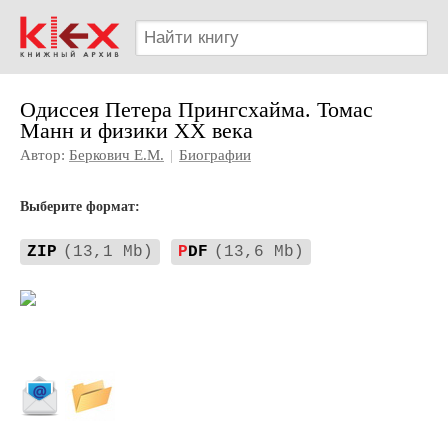
Одиссея Петера Прингсхайма. Томас
Манн и физики XX века
Автор:
Беркович Е.М.
|
Биографии
Выберите формат:
ZIP
(13,1 Mb)
P
DF
(13,6 Mb)