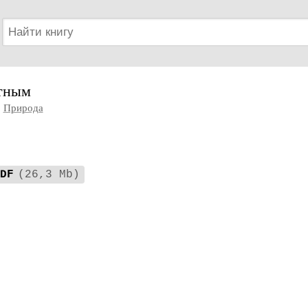
тным
Природа
DF
(26,3 Mb)