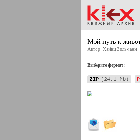
Мой путь к живо
Автор:
Хайнц Зильманн
|
Выберите формат:
ZIP
(24,1 Mb)
P