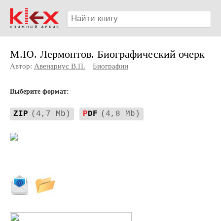
М.Ю. Лермонтов. Биографический очерк
Автор:
Авенариус В.П.
|
Биографии
Выберите формат:
ZIP
(4,7 Mb)
P
DF
(4,8 Mb)