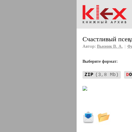
Счастливый псев
Автор:
Вьюник В. А.
|
Фи
Выберите формат:
ZIP
(3,8 Mb)
D
O