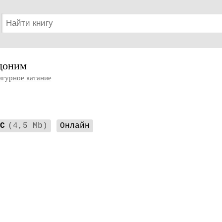
доним
гурное катание
C
(4,5 Mb)
Онлайн