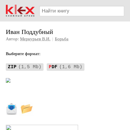
Иван Поддубный
Автор:
Меркурьев В.И.
|
Борьба
Выберите формат:
ZIP
(1,5 Mb)
P
DF
(1,6 Mb)